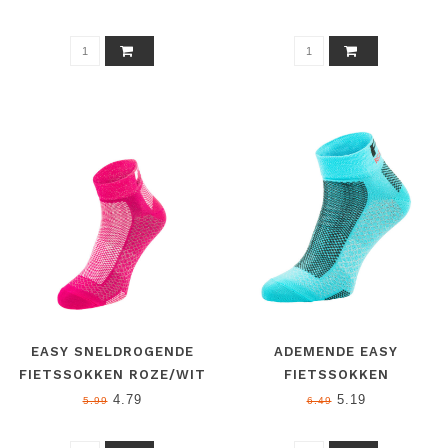
TEMPERATUURREGULATIE
TEMPERATUURREGULATIE
EASY SNELDROGENDE
ADEMENDE EASY
FIETSSOKKEN ROZE/WIT
FIETSSOKKEN
BLAUW/ZWART:
4.79
5.19
5.99
6.49
PERFECTE
TEMPERATUURREGULATIE