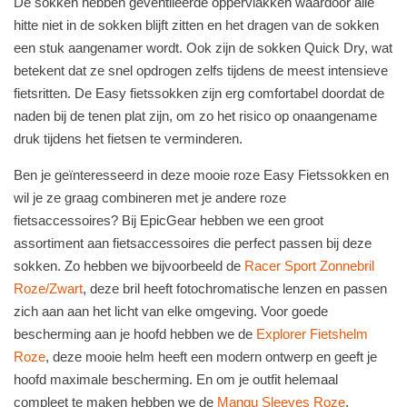
De sokken hebben geventileerde oppervlakken waardoor alle
hitte niet in de sokken blijft zitten en het dragen van de sokken
een stuk aangenamer wordt. Ook zijn de s
okken Quick Dry, wat
betekent dat ze snel opdrogen zelfs tijdens de meest intensieve
fietsritten. De Easy fietssokken zijn erg comfortabel doordat de
naden bij de tenen plat zijn,
om zo het risico op onaangename
druk tijdens het fietsen te verminderen.
Ben je geïnteresseerd in deze mooie roze Easy Fietssokken en
wil je ze graag combineren met je andere roze
fietsaccessoires? Bij
EpicGear
hebben we een groot
assortiment aan fietsaccessoires die per
fect passen bij deze
sokken. Zo hebben we bijvoorbeeld de
Racer Sport Zonnebril
Roze/Zwart
, deze bril heeft fotochromatische lenzen en passen
zich aan
aan
het licht van elke omgeving. Voor goede
bescherming aan je hoofd
hebben we de
Explorer Fietshelm
Roze
, deze mooie helm heeft een modern ontwerp en geeft je
hoofd maximale bescherming. En om je ou
tfit helemaal
compleet te maken hebben we de
Mangu Sleeves Roze
,