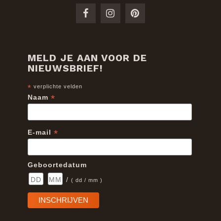
MELD JE AAN VOOR DE
NIEUWSBRIEF!
*
verplichte velden
*
Naam
*
E-mail
Geboortedatum
/
( dd / mm )