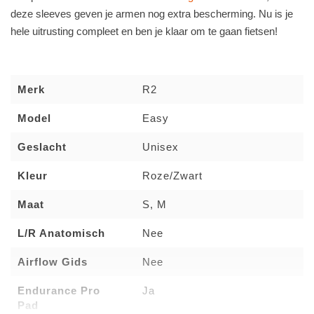
deze
sleeves
geven je armen nog extra bescherming. Nu is je
hele uitrusting compleet en ben je klaar om te gaan fietsen!
Merk
R2
Model
Easy
Geslacht
Unisex
Kleur
Roze/Zwart
Maat
S, M
L/R Anatomisch
Nee
Airflow Gids
Nee
Endurance Pro
Ja
Pad