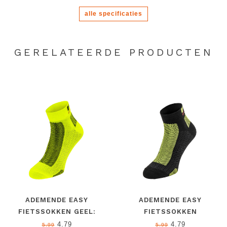
alle specificaties
GERELATEERDE PRODUCTEN
ADEMENDE EASY
ADEMENDE EASY
FIETSSOKKEN GEEL:
FIETSSOKKEN
PERFECTE
ZWART/GEEL: PERFECTE
4.79
4.79
5.99
5.99