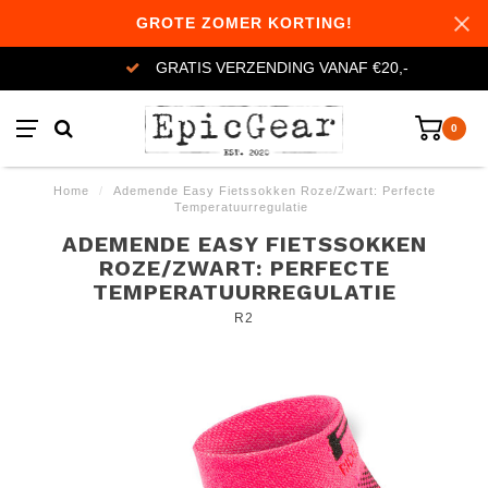
GROTE ZOMER KORTING!
GRATIS VERZENDING VANAF €20,-
0
Home
/
Ademende Easy Fietssokken Roze/Zwart: Perfecte
Temperatuurregulatie
ADEMENDE EASY FIETSSOKKEN
ROZE/ZWART: PERFECTE
TEMPERATUURREGULATIE
R2