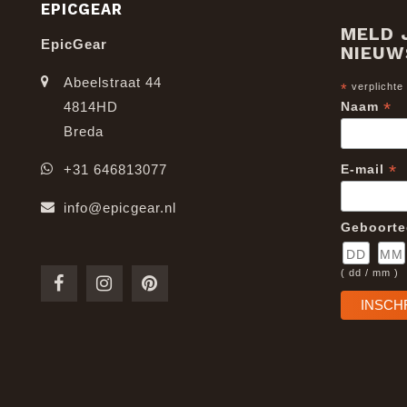
EPICGEAR
MELD 
EpicGear
NIEUW
Abeelstraat 44
*
verplichte
*
4814HD
Naam
Breda
*
+31 646813077
E-mail
info@epicgear.nl
Geboort
( dd / mm )