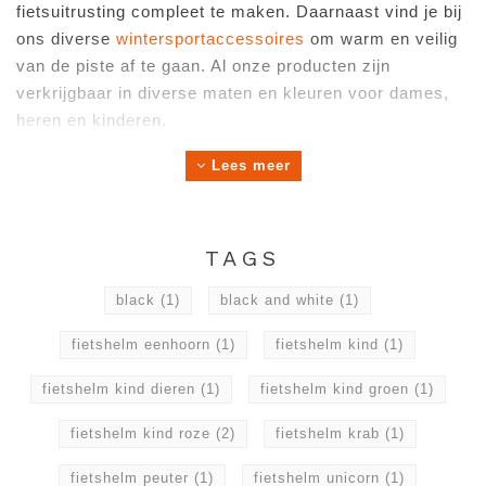
fietsuitrusting compleet te maken. Daarnaast vind je bij
ons diverse
wintersportaccessoires
om warm en veilig
van de piste af te gaan. Al onze producten zijn
verkrijgbaar in diverse maten en kleuren voor dames,
heren en kinderen.
ONS ASSORTIMENT FIETSACCESSOIRES
Lees meer
Enthousiast aan het wielrennen of mountainbiken en op
zoek naar professionele fietsaccessoires? Wij bieden
een ruim assortiment
fietsbrillen
en
fietssokken
voor
TAGS
dames en heren. Onze fietsaccessoires zijn
verkrijgbaar in diverse kleuren en stijlen waardoor er
black
(1)
black and white
(1)
altijd wel items te vinden zijn die passen bij jouw
fietshelm eenhoorn
(1)
fietshelm kind
(1)
fietsoutfit en bij de kleuren van je racefiets of
mountainbike! Al onze fietsbrillen bieden 100% UV
fietshelm kind dieren
(1)
fietshelm kind groen
(1)
bescherming. Daarnaast beschikken veel van onze
brillen over antislip waardoor deze stevig blijft zitten
fietshelm kind roze
(2)
fietshelm krab
(1)
onder je fietshelm. Onze
fietshelmen
bieden een
fietshelm peuter
(1)
fietshelm unicorn
(1)
uitstekende bescherming tijdens het maken van een