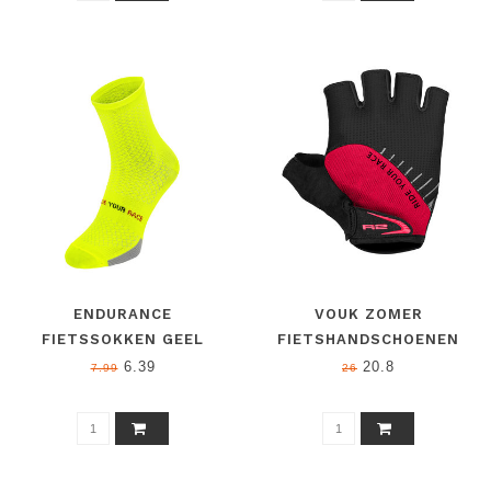
ENDURANCE
VOUK ZOMER
FIETSSOKKEN GEEL
FIETSHANDSCHOENEN
ROOD
6.39
20.8
7.99
26