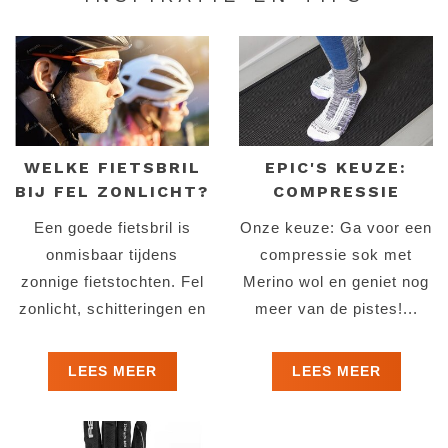
WELKE FIETSBRIL
EPIC'S KEUZE:
BIJ FEL ZONLICHT?
COMPRESSIE
SOKKEN VAN
Een goede fietsbril is
Onze keuze: Ga voor een
MERINO WOL!
onmisbaar tijdens
compressie sok met
zonnige fietstochten. Fel
Merino wol en geniet nog
zonlicht, schitteringen en
meer van de pistes!...
UV-straling kunnen je
zicht verminderen en
LEES MEER
LEES MEER
zorgen voor v...