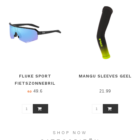
FLUKE SPORT
MANGU SLEEVES GEEL
FIETSZONNEBRIL
ZWART/BLAUW
49.6
21.99
62
SHOP NOW