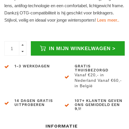
lens, antifog-technologie en een comfortabel, lichtgewicht frame.
Dankzij OTG-compatibiliteit is hij geschikt voor brildragers.
Stijlvol, veilig en ideaal voor jonge wintersporters!
Lees meer..
IN MIJN WINKELWAGEN >
1-3 WERKDAGEN
GRATIS
THUISBEZORGD
Vanaf €20,- in
Nederland Vanaf €60,-
in België
14 DAGEN GRATIS
107+ KLANTEN GEVEN
UITPROBEREN
ONS GEMIDDELD EEN
9,1!
INFORMATIE