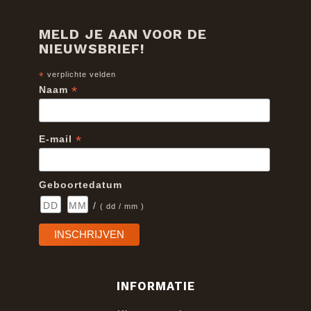
MELD JE AAN VOOR DE
NIEUWSBRIEF!
*
verplichte velden
*
Naam
*
E-mail
Geboortedatum
/
( dd / mm )
INFORMATIE