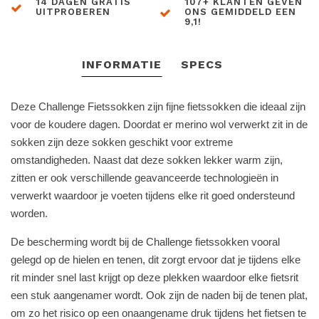
14 DAGEN GRATIS
107+ KLANTEN GEVEN
UITPROBEREN
ONS GEMIDDELD EEN
9,1!
INFORMATIE
SPECS
Deze Challenge Fietssokken zijn fijne fietssokken die ideaal zijn
voor de koudere dagen. Doordat er
merino
wol verwerkt zit in de
sokken
zijn deze sokken geschikt voor extreme
omstandigheden. Naast dat deze sokken lekker warm zijn,
zitten er ook verschillende geavanceerde techn
ologieën in
verwerkt waardoor je voeten tijdens elke rit goed ondersteund
worden.
De bescherming wordt bij de Challenge fietssokken vooral
gelegd op de hielen en tenen, dit zorgt ervoor dat je
tijdens elke
rit minder snel last krijgt op deze plekken waardoor elke fietsrit
een stuk aangenamer wordt. Ook zijn de naden bij de tenen plat,
om zo het risico op een onaangename druk tijdens het fietsen t
e