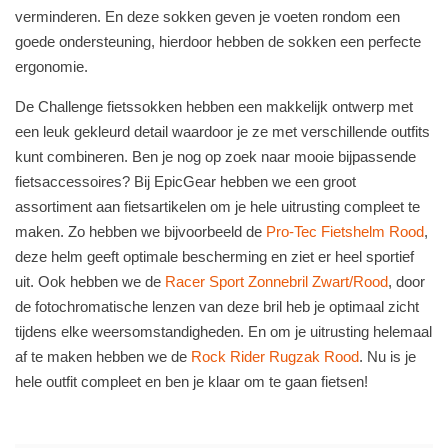
verminderen. En
deze sokken geven je voeten rondom een
goede ondersteuning, hierdoor hebben de sokken een perfecte
ergonomie.
De Challenge fietssokken hebben een makkelijk ontwerp met
een leuk gekleurd detail waardoor je ze
met
verschillende outfits
kunt
combineren. Ben je nog op zoek naar mooie bijpassende
fietsaccessoires? Bij
EpicGear
hebben we een groot
assortiment aan fietsartikelen om je hele uitrusting compleet te
maken. Zo hebben we bijvoorbe
eld de
Pro-Tec Fietshelm Rood
,
deze helm geeft optimale bescherming en ziet er heel sportief
uit. Ook hebben we de
Racer Sport Zonnebril Zwart/Rood
, door
de fotochromatische lenzen van deze bril heb je optimaal zicht
tijdens elke weersomstandigheden.
En om je uitrusting helemaal
af te maken hebben we de
Rock Rider Rugzak Rood
. Nu is je
hele outfit compleet en ben je klaar om te gaan f
ietsen!