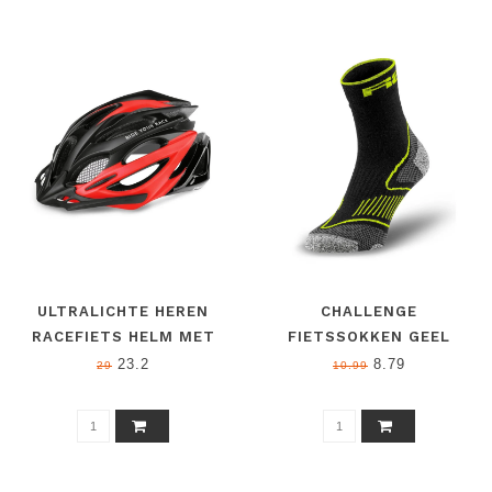
ULTRALICHTE HEREN
CHALLENGE
RACEFIETS HELM MET
FIETSSOKKEN GEEL
INSECTENNET VOOR
23.2
8.79
29
10.99
WIELRENNERS -
ROOD/ZWARTE PRO-TEC,
230 GRAM, UITSTEKENDE
VENTILATIE, EN 1078,
VERSTELBAAR