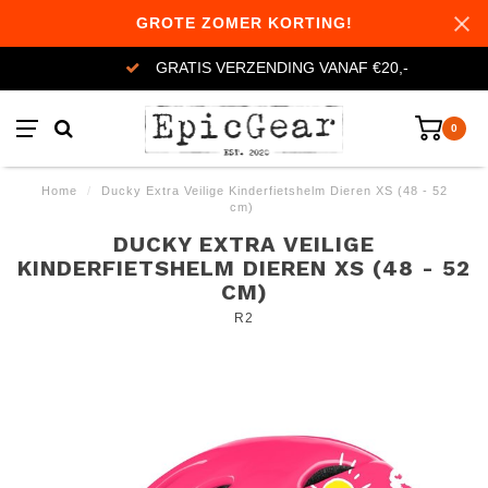
GROTE ZOMER KORTING!
GRATIS VERZENDING VANAF €20,-
0
Home
/
Ducky Extra Veilige Kinderfietshelm Dieren XS (48 - 52
cm)
DUCKY EXTRA VEILIGE
KINDERFIETSHELM DIEREN XS (48 - 52
CM)
R2