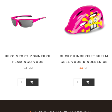
HERO SPORT ZONNEBRIL
DUCKY KINDERFIETSHELM
FLAMINGO VOOR
GEEL VOOR KINDEREN XS
KINDEREN
(48 - 52 CM)
24.99
20
25