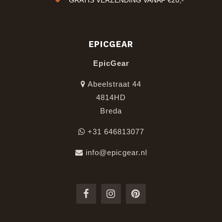
GRATIS VERZENDING VANAF €20,-
EPICGEAR
EpicGear
Abeelstraat 44
4814HD
Breda
+31 646813077
info@epicgear.nl