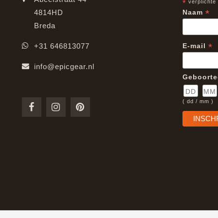
*
verplichte
*
4814HD
Naam
Breda
*
+31 646813077
E-mail
info@epicgear.nl
Geboort
( dd / mm )