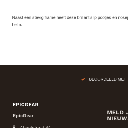
Naast een stevig frame heeft deze bril antislip pootjes en nosep
helm.
BEOORDEELD MET E
EPICGEAR
MELD 
EpicGear
NIEUW
Abeelstraat 44