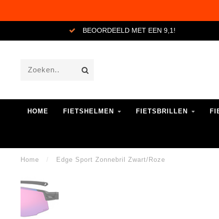
BEOORDEELD MET EEN 9,1!
HOME
FIETSHELMEN
FIETSBRILLEN
FI
Home
/
Edge Sport Zonnebril Zwart/Roze