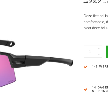
23.2
29
Inc
Deze fietsbril i
comfortabele, d
biedt deze bril 
1-3 WER
14 DAGE
UITPRO