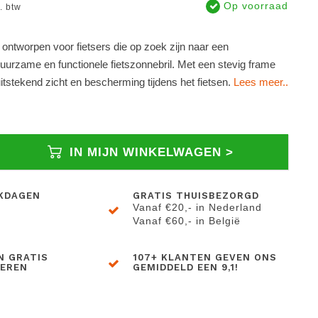
Op voorraad
l. btw
s ontworpen voor fietsers die op zoek zijn naar een
uurzame en functionele fietszonnebril. Met een stevig frame
uitstekend zicht en bescherming tijdens het fietsen.
Lees meer..
IN MIJN WINKELWAGEN >
KDAGEN
GRATIS THUISBEZORGD
Vanaf €20,- in Nederland
Vanaf €60,- in België
N GRATIS
107+ KLANTEN GEVEN ONS
BEREN
GEMIDDELD EEN 9,1!