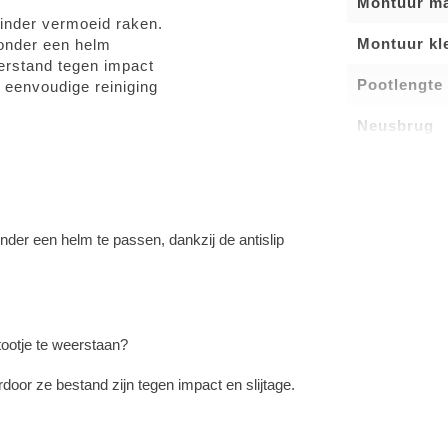
Montuur ma
minder vermoeid raken.
Montuur kl
 onder een helm
erstand tegen impact
Pootlengte
 eenvoudige reiniging
Neusbrug
der een helm te passen, dankzij de antislip
tootje te weerstaan?
oor ze bestand zijn tegen impact en slijtage.