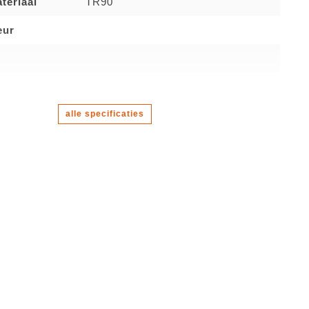
teriaal
TR90
eur
alle specificaties