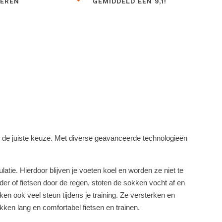
BEREN
GEMIDDELD EEN 9,1!
 de juiste keuze. Met diverse geavanceerde technologieën
tie. Hierdoor blijven je voeten koel en worden ze niet te
er of fietsen door de regen, stoten de sokken vocht af en
n ook veel steun tijdens je training. Ze versterken en
kken lang en comfortabel fietsen en trainen.