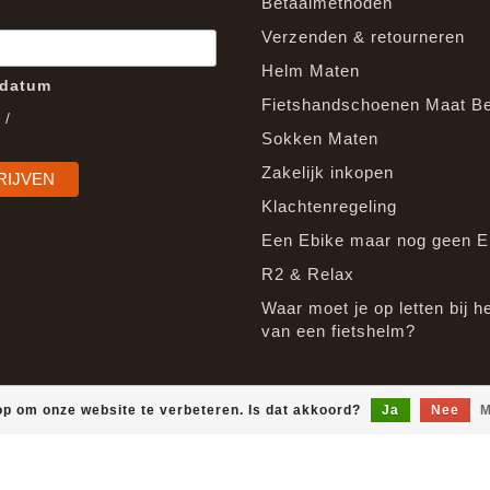
Betaalmethoden
Verzenden & retourneren
Helm Maten
edatum
Fietshandschoenen Maat B
/
Sokken Maten
Zakelijk inkopen
Klachtenregeling
Een Ebike maar nog geen E
R2 & Relax
Waar moet je op letten bij h
van een fietshelm?
op om onze website te verbeteren. Is dat akkoord?
Ja
Nee
M
© Copyright 2026 EpicGear