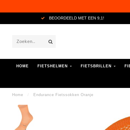
BEOORDEELD MET EEN 9,1!
HOME
FIETSHELMEN
FIETSBRILLEN
FI
Home
/
Endurance Fietssokken Oranje