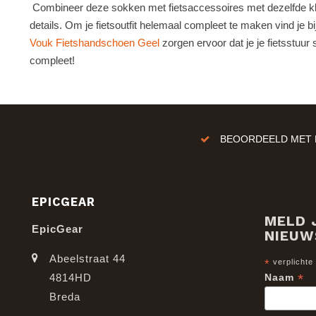
Combineer deze sokken met fietsaccessoires met dezelfde kle
details. Om je fietsoutfit helemaal compleet te maken vind je 
Vouk Fietshandschoen Geel
zorgen ervoor dat je je fietsstuur
compleet!
BEOORDEELD MET E
EPICGEAR
MELD 
EpicGear
NIEUW
Abeelstraat 44
*
verplichte
*
4814HD
Naam
Breda