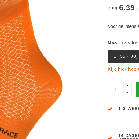
6.39
7.99
I
Voor de intensi
Maak een ke
S (35 - 38)
Kijk hier hoe
1-3 WER
14 DAGE