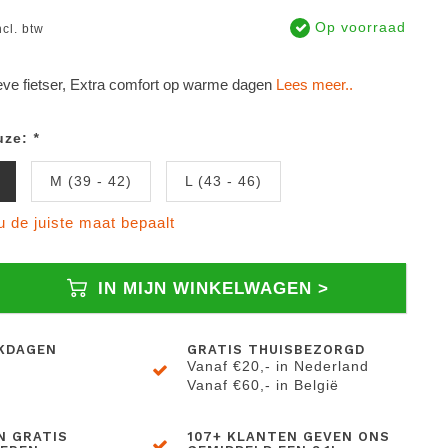
Op voorraad
ncl. btw
eve fietser, Extra comfort op warme dagen
Lees meer..
uze:
*
M (39 - 42)
L (43 - 46)
 u de juiste maat bepaalt
IN MIJN WINKELWAGEN >
KDAGEN
GRATIS THUISBEZORGD
Vanaf €20,- in Nederland
Vanaf €60,- in België
N GRATIS
107+ KLANTEN GEVEN ONS