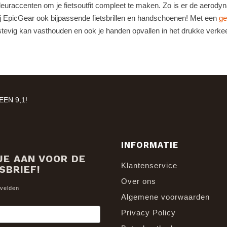
uraccenten om je fietsoutfit compleet te maken. Zo is er de aerod
bij EpicGear ook bijpassende fietsbrillen en handschoenen! Met een
ge
 stevig kan vasthouden en ook je handen opvallen in het drukke verke
EN 9,1!
INFORMATIE
JE AAN VOOR DE
Klantenservice
SBRIEF!
Over ons
 velden
Algemene voorwaarden
Privacy Policy