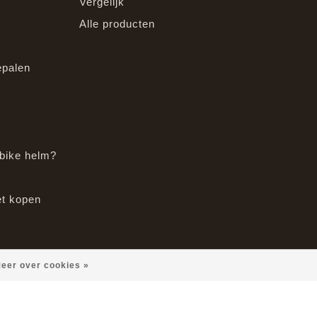
Vergelijk
Alle producten
epalen
bike helm?
et kopen
eer over cookies »