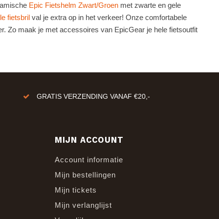
ynamische
Epic Fietshelm Zwart/Groen
met zwarte en gele
le fietsbril
val je extra op in het verkeer! Onze comfortabele
er. Zo maak je met accessoires van EpicGear je hele fietsoutfit
GRATIS VERZENDING VANAF €20,-
MIJN ACCOUNT
Account informatie
Mijn bestellingen
Mijn tickets
Mijn verlanglijst