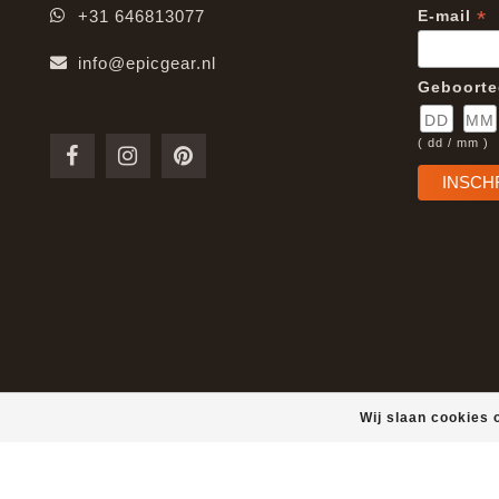
*
+31 646813077
E-mail
info@epicgear.nl
Geboort
( dd / mm )
Wij slaan cookies 