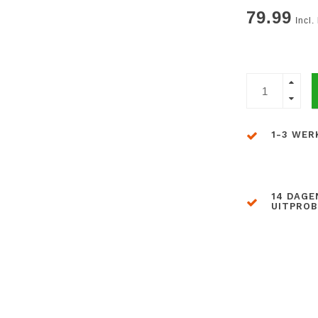
79.99
Incl.
1-3 WER
14 DAGE
UITPRO