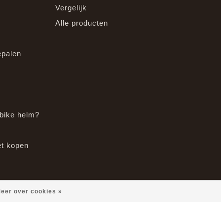
Vergelijk
Alle producten
epalen
bike helm?
et kopen
eer over cookies »