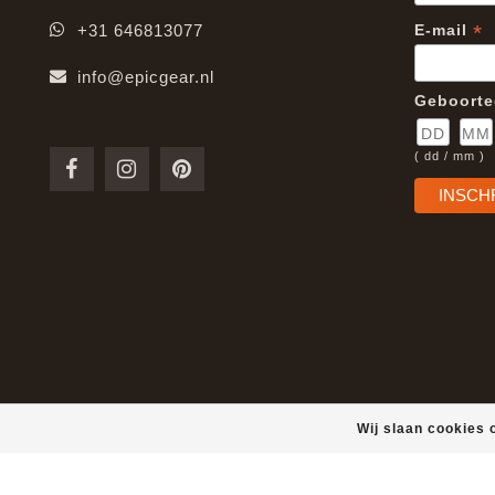
*
+31 646813077
E-mail
info@epicgear.nl
Geboort
( dd / mm )
Wij slaan cookies 