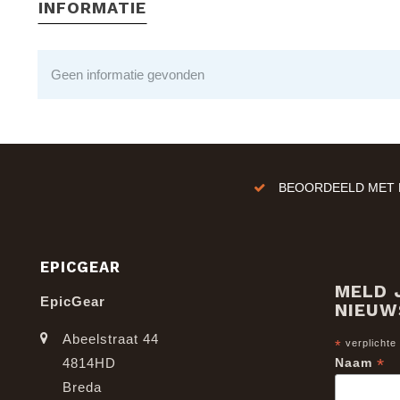
INFORMATIE
Geen informatie gevonden
BEOORDEELD MET E
EPICGEAR
MELD 
EpicGear
NIEUW
Abeelstraat 44
*
verplichte
*
4814HD
Naam
Breda