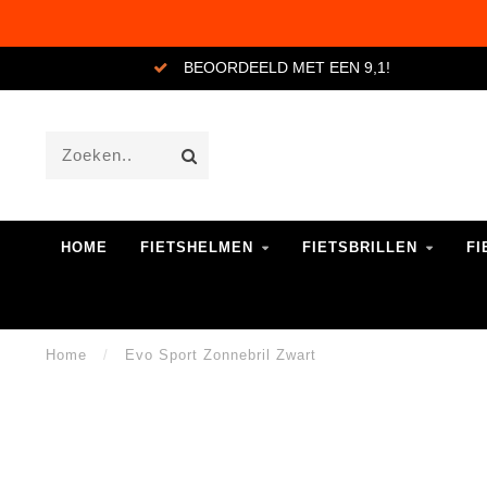
BEOORDEELD MET EEN 9,1!
HOME
FIETSHELMEN
FIETSBRILLEN
FI
Home
/
Evo Sport Zonnebril Zwart