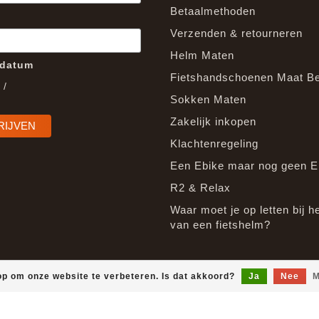
Betaalmethoden
Verzenden & retourneren
Helm Maten
edatum
Fietshandschoenen Maat B
/
Sokken Maten
Zakelijk inkopen
Klachtenregeling
Een Ebike maar nog geen E
R2 & Relax
Waar moet je op letten bij h
van een fietshelm?
op om onze website te verbeteren. Is dat akkoord?
Ja
Nee
M
© Copyright 2026 EpicGear