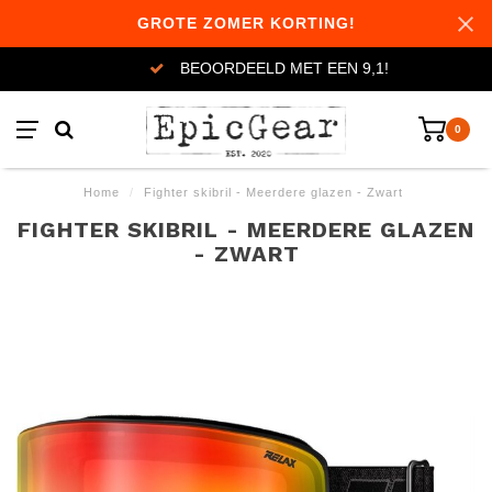
GROTE ZOMER KORTING!
BEOORDEELD MET EEN 9,1!
0
Home
/
Fighter skibril - Meerdere glazen - Zwart
FIGHTER SKIBRIL - MEERDERE GLAZEN
- ZWART