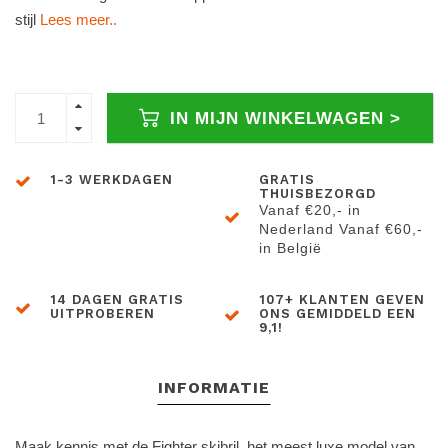
stijl
Lees meer..
IN MIJN WINKELWAGEN >
1-3 WERKDAGEN
GRATIS
THUISBEZORGD
Vanaf €20,- in
Nederland Vanaf €60,-
in België
14 DAGEN GRATIS
107+ KLANTEN GEVEN
UITPROBEREN
ONS GEMIDDELD EEN
9,1!
INFORMATIE
Maak kennis met de Fighter skibril, het meest luxe model van