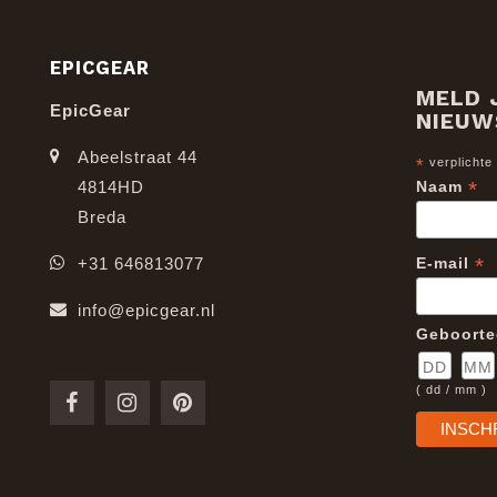
EPICGEAR
MELD 
EpicGear
NIEUW
Abeelstraat 44
*
verplichte
*
4814HD
Naam
Breda
*
+31 646813077
E-mail
info@epicgear.nl
Geboort
( dd / mm )