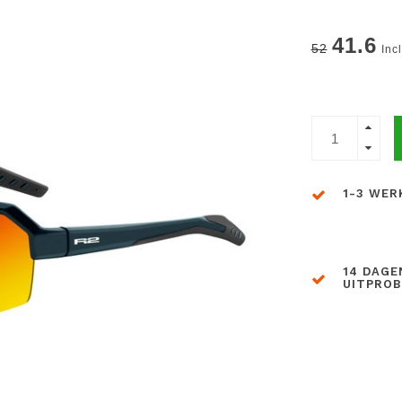
41.6
52
Inc
1-3 WER
14 DAGE
UITPRO