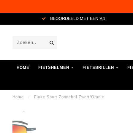
BEOORDEELD MET EEN 9,1!
HOME
FIETSHELMEN
FIETSBRILLEN
FI
Home
/
Fluke Sport Zonnebril Zwart/Oranje