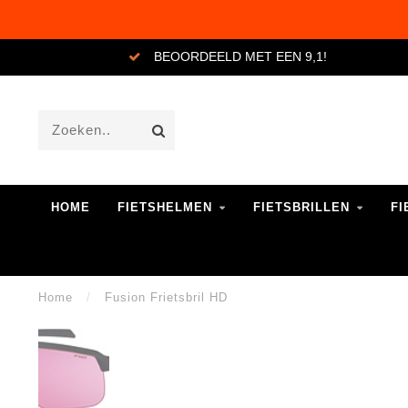
BEOORDEELD MET EEN 9,1!
HOME
FIETSHELMEN
FIETSBRILLEN
FI
Home
/
Fusion Frietsbril HD