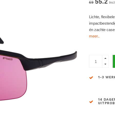
55.2
69
Inc
Lichte, flexibel
impactbestendig
én zachte case.
meer..
1-3 WER
14 DAGE
UITPRO