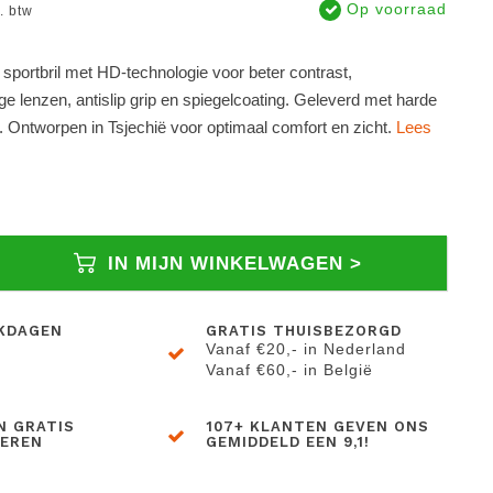
Op voorraad
l. btw
e sportbril met HD-technologie voor beter contrast,
e lenzen, antislip grip en spiegelcoating. Geleverd met harde
 Ontworpen in Tsjechië voor optimaal comfort en zicht.
Lees
IN MIJN WINKELWAGEN >
KDAGEN
GRATIS THUISBEZORGD
Vanaf €20,- in Nederland
Vanaf €60,- in België
N GRATIS
107+ KLANTEN GEVEN ONS
BEREN
GEMIDDELD EEN 9,1!