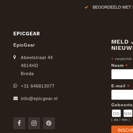
BEOORDEELD MET E
EPICGEAR
MELD 
EpicGear
NIEUW
Abeelstraat 44
*
verplichte
*
4814HD
Naam
Breda
*
+31 646813077
E-mail
info@epicgear.nl
Geboort
( dd / mm )