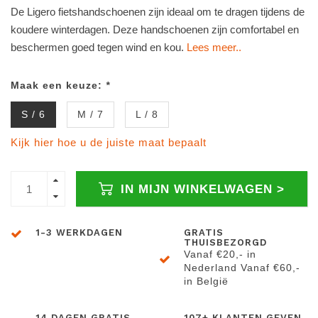
De Ligero fietshandschoenen zijn ideaal om te dragen tijdens de
koudere winterdagen. Deze handschoenen zijn comfortabel en
beschermen goed tegen wind en kou.
Lees meer..
Maak een keuze:
*
S / 6
M / 7
L / 8
Kijk hier hoe u de juiste maat bepaalt
IN MIJN WINKELWAGEN >
1-3 WERKDAGEN
GRATIS
THUISBEZORGD
Vanaf €20,- in
Nederland Vanaf €60,-
in België
14 DAGEN GRATIS
107+ KLANTEN GEVEN