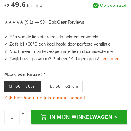
49.6
Op voorraad
62
Incl. btw
★★★★★ (9.1) — 98+ EpicGear Reviews
✓ Één van de lichtste racefiets helmen ter wereld
✓ Zelfs bij +30°C een koel hoofd door perfecte ventilatie
✓ Nooit meer irritante wespen in je helm door insectennet
✓ Twijfel over pasvorm? Probeer 14 dagen gratis!
Lees meer..
Maak een keuze:
*
M: 56 - 58cm
L: 58 - 61 cm
Kijk hier hoe u de juiste maat bepaalt
IN MIJN WINKELWAGEN >