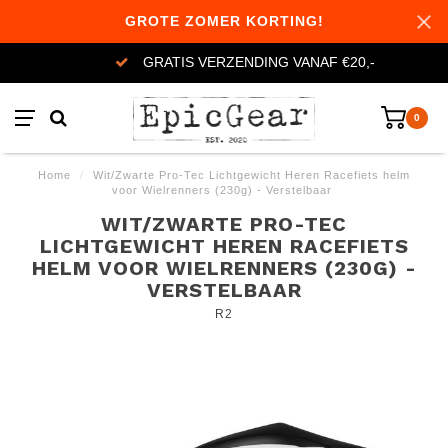
GROTE ZOMER KORTING!
GRATIS VERZENDING VANAF €20,-
0
Home
/
Wit/Zwarte Pro-Tec Lichtgewicht Heren Racefiets helm
voor Wielrenners (230g) - Verstelbaar
WIT/ZWARTE PRO-TEC
LICHTGEWICHT HEREN RACEFIETS
HELM VOOR WIELRENNERS (230G) -
VERSTELBAAR
R2