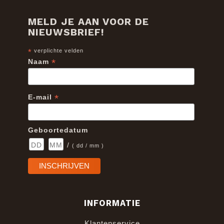
MELD JE AAN VOOR DE
NIEUWSBRIEF!
*
verplichte velden
*
Naam
*
E-mail
Geboortedatum
/
( dd / mm )
INFORMATIE
Klantenservice