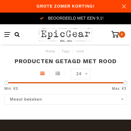
GROTE ZOMER KORTING!
BEOORDEELD MET EEN 9,1!
0
Home
/
Tags
/
rood
PRODUCTEN GETAGD MET ROOD
24
Min: €
0
Max: €
5
Meest bekeken