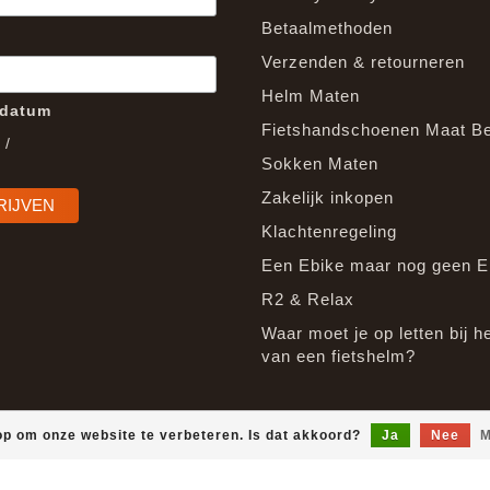
Betaalmethoden
Verzenden & retourneren
Helm Maten
edatum
Fietshandschoenen Maat B
/
Sokken Maten
Zakelijk inkopen
Klachtenregeling
Een Ebike maar nog geen E
R2 & Relax
Waar moet je op letten bij h
van een fietshelm?
op om onze website te verbeteren. Is dat akkoord?
Ja
Nee
M
© Copyright 2026 EpicGear