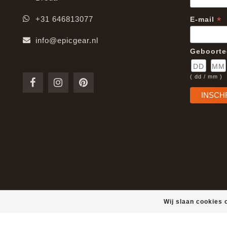
*
+31 646813077
E-mail
info@epicgear.nl
Geboort
( dd / mm )
Wij slaan cookies 