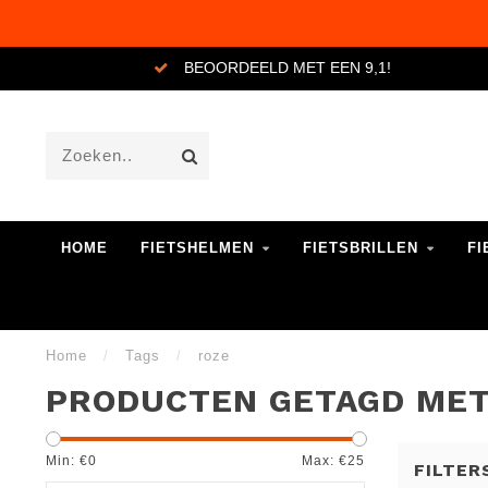
BEOORDEELD MET EEN 9,1!
HOME
FIETSHELMEN
FIETSBRILLEN
FI
Home
/
Tags
/
roze
PRODUCTEN GETAGD MET
Min: €
0
Max: €
25
FILTER