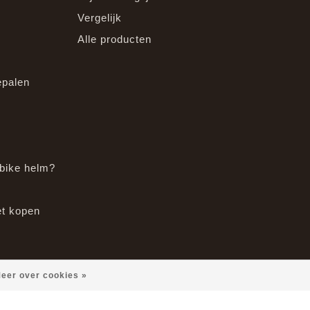
Vergelijk
Alle producten
epalen
bike helm?
et kopen
eer over cookies »