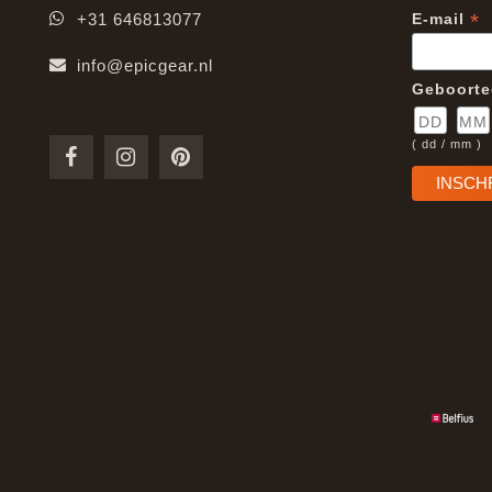
*
+31 646813077
E-mail
info@epicgear.nl
Geboort
( dd / mm )