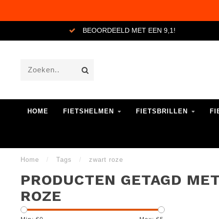
BEOORDEELD MET EEN 9,1!
HOME
FIETSHELMEN
FIETSBRILLEN
FI
Home
/
Tags
/
zwart roze
PRODUCTEN GETAGD ME
ROZE