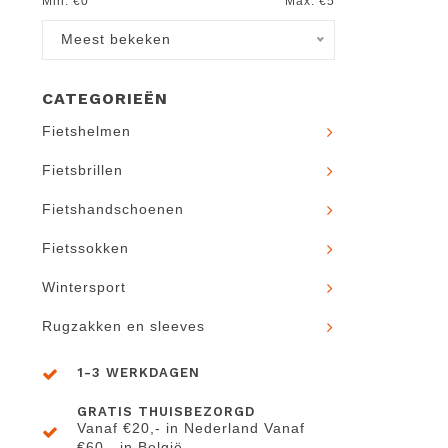
Min: €
0
Max: €
5
Meest bekeken
CATEGORIEËN
Fietshelmen
Fietsbrillen
Fietshandschoenen
Fietssokken
Wintersport
Rugzakken en sleeves
1-3 WERKDAGEN
GRATIS THUISBEZORGD
Vanaf €20,- in Nederland Vanaf
€60,- in België