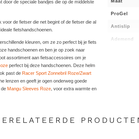
Maat
mt door de speciale bandjes die op de middelste
ProGel
oor de fietser die net begint of de fietser die al
Antislip
t ideale fietshandschoenen.
Ademend
schillende kleuren, om ze zo perfect bij je fiets
 roze handschoenen en ben je op zoek naar
ot assortiment aan fietsaccessoires om je
Roze
perfect bij deze handschoenen. Deze helm
 Ook past de
Racer Sport Zonnebril Roze/Zwart
che lenzen en geeft je ogen onderweg goede
e de
Mangu Sleeves Roze
, voor extra warmte en
GERELATEERDE PRODUCTE