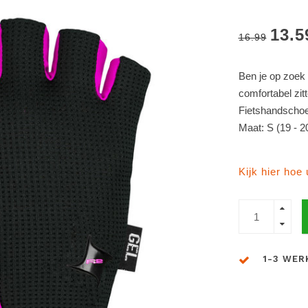
13.5
16.99
Ben je op zoek
comfortabel zit
Fietshandschoe
Maat: S (19 - 
Kijk hier hoe
1-3 WER