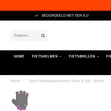
BEOORDEELD MET EEN 9,1!
HOME
FIETSHELMEN
FIETSBRILLEN
FI
Home
/
Tune Fietshandschoenen Roze S (19 - 20cm)