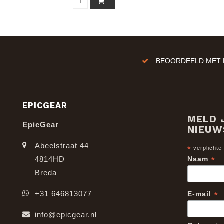
BEOORDEELD MET E
EPICGEAR
MELD 
EpicGear
NIEUW
Abeelstraat 44
*
verplichte
*
4814HD
Naam
Breda
*
+31 646813077
E-mail
info@epicgear.nl