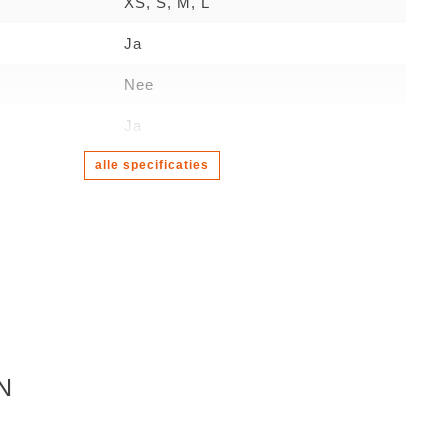
XS, S, M, L
Ja
Nee
Ja
alle specificaties
N