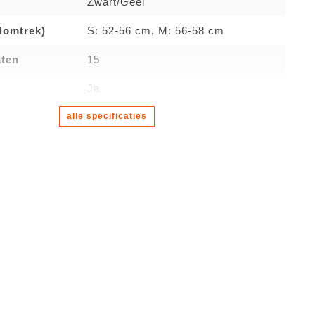
Zwart/Geel
domtrek)
S: 52-56 cm, M: 56-58 cm
aten
15
t
Ja
alle specificaties