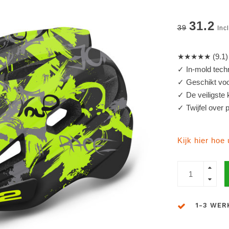
31.2
39
Inc
★★★★★ (9.1) 
✓ In-mold tech
✓ Geschikt voor
✓ De veiligste 
✓ Twijfel over
Kijk hier hoe
1-3 WER