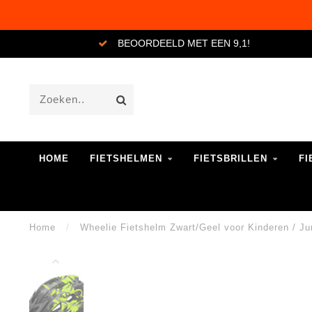
BEOORDEELD MET EEN 9,1!
HOME
FIETSHELMEN
FIETSBRILLEN
FI
Home
/
Wheelie Fietshelm Zwart/Geel voor Kinderen / Ju