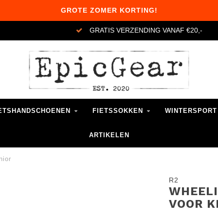
GROTE ZOMER KORTING!
GRATIS VERZENDING VANAF €20,-
ETSHANDSCHOENEN
FIETSSOKKEN
WINTERSPORT
ARTIKELEN
nior
R2
WHEELI
VOOR K