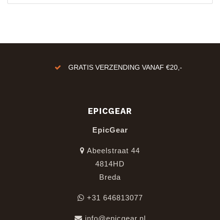
GRATIS VERZENDING VANAF €20,-
EPICGEAR
EpicGear
Abeelstraat 44
4814HD
Breda
+31 646813077
info@epicgear.nl