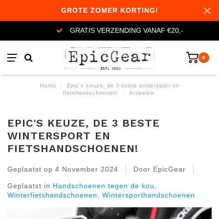
GROTE ZOMER KORTING!
GRATIS VERZENDING VANAF €20,-
0
Home
/
Epic's keuze, de 3 beste wintersport en
fietshandschoenen!
/
Artikelen
EPIC'S KEUZE, DE 3 BESTE
WINTERSPORT EN
FIETSHANDSCHOENEN!
Geplaatst op
4 November 2024
Door EpicGear
Geplaatst in
Handschoenen tegen de kou
,
Winterfietshandschoenen
,
Wintersporthandschoenen