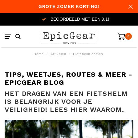
GROTE ZOMER KORTING!
BEOORDEELD MET EEN 9,1!
0
Home
/
Artikelen
/
Fietshelm dames
TIPS, WEETJES, ROUTES & MEER -
EPICGEAR BLOG
HET DRAGEN VAN EEN FIETSHELM
IS BELANGRIJK VOOR JE
VEILIGHEID! LEES HIER WAAROM.