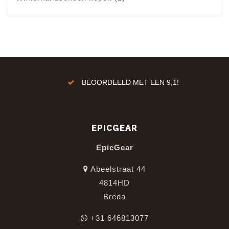
ren!
BEOORDEELD MET EEN 9,1!
EPICGEAR
EpicGear
Abeelstraat 44
4814HD
Breda
+31 646813077