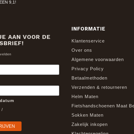
EN 9,1!
INFORMATIE
JE AAN VOOR DE
Klantenservice
SBRIEF!
Over ons
 velden
Algemene voorwaarden
Privacy Policy
Betaalmethoden
Verzenden & retourneren
Helm Maten
edatum
Fietshandschoenen Maat B
/
Sokken Maten
Zakelijk inkopen
Klachtenregeling