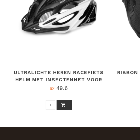
ULTRALICHTE HEREN RACEFIETS
RIBBON
HELM MET INSECTENNET VOOR
WIELRENNERS - WIT/ZWARTE
49.6
62
PRO-TEC, 230 GRAM,
UITSTEKENDE VENTILATIE, EN
1078, VERSTELBAAR
KLEMSYSTEEM