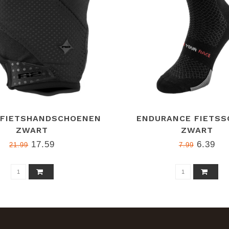
 FIETSHANDSCHOENEN
ENDURANCE FIETSS
ZWART
ZWART
17.59
6.39
21.99
7.99