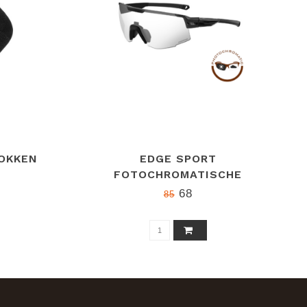
OKKEN
EDGE SPORT
FOTOCHROMATISCHE
FIETSZONNEBRIL ZWART
68
85