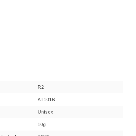
R2
AT101B
Unisex
10g