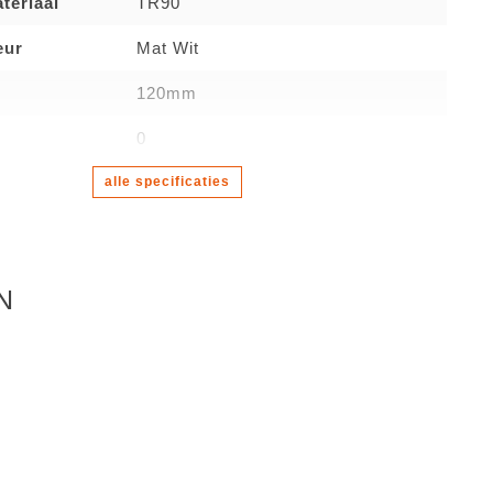
teriaal
TR90
eur
Mat Wit
120mm
0
alle specificaties
N