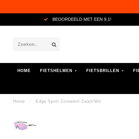
BEOORDEELD MET EEN 9,1!
HOME
FIETSHELMEN
FIETSBRILLEN
FI
Home
/
Edge Sport Zonnebril Zwart/Wit