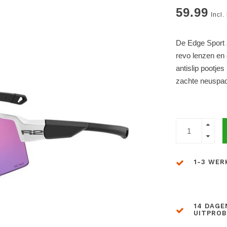
59.99
Incl.
De Edge Sport Z
revo lenzen en 
antislip pootjes 
zachte neuspad
1-3 WER
14 DAGE
UITPRO