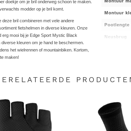
Montuur ma
iber doekje om je bril onderweg schoon te maken.
nverwachts modder op je bril komt.
Montuur kl
je deze bril combineren met vele andere
Pootlengte
sortiment fietshelmen in diverse kleuren. Onze
d erg mooi bij je Edge Sport Mystic Black
Neusbrug
 diverse kleuren om je hand te beschermen.
jdens het wielrennen of mountainbiken. Kortom,
t te maken!
GERELATEERDE PRODUCTE