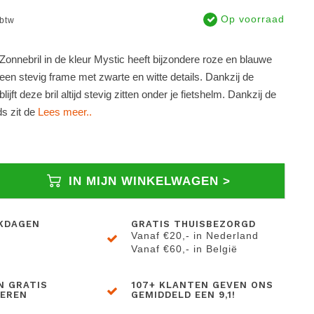
Op voorraad
 btw
onnebril in de kleur Mystic heeft bijzondere roze en blauwe
een stevig frame met zwarte en witte details. Dankzij de
blijft deze bril altijd stevig zitten onder je fietshelm. Dankzij de
s zit de
Lees meer..
IN MIJN WINKELWAGEN >
KDAGEN
GRATIS THUISBEZORGD
Vanaf €20,- in Nederland
Vanaf €60,- in België
N GRATIS
107+ KLANTEN GEVEN ONS
BEREN
GEMIDDELD EEN 9,1!