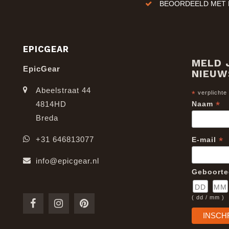
BEOORDEELD MET E
EPICGEAR
MELD 
EpicGear
NIEUW
Abeelstraat 44
*
verplichte
*
4814HD
Naam
Breda
*
+31 646813077
E-mail
info@epicgear.nl
Geboort
( dd / mm )