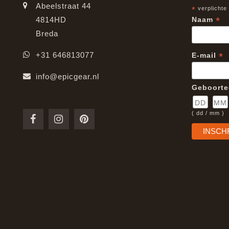
Abeelstraat 44
*
verplichte
*
4814HD
Naam
Breda
*
+31 646813077
E-mail
info@epicgear.nl
Geboort
( dd / mm )