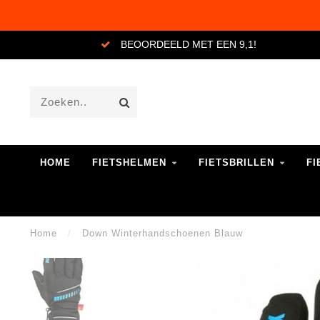
BEOORDEELD MET EEN 9,1!
HOME
FIETSHELMEN
FIETSBRILLEN
FI
Home
/
Down Winterhandschoenen Blauw