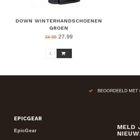
DOWN WINTERHANDSCHOENEN
GROEN
27.99
34.99
BEOORDEELD MET E
EPICGEAR
MELD 
EpicGear
NIEUW