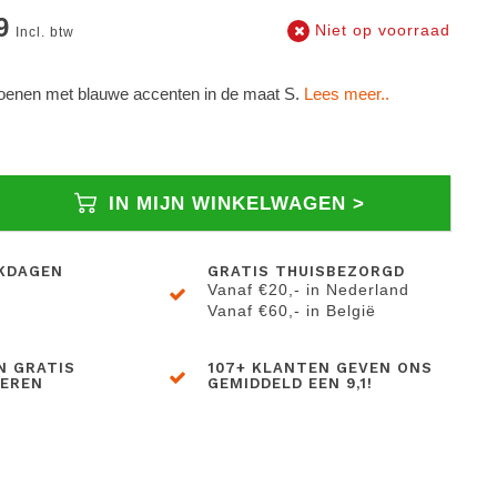
9
Niet op voorraad
Incl. btw
enen met blauwe accenten in de maat S.
Lees meer..
IN MIJN WINKELWAGEN >
KDAGEN
GRATIS THUISBEZORGD
Vanaf €20,- in Nederland
Vanaf €60,- in België
N GRATIS
107+ KLANTEN GEVEN ONS
BEREN
GEMIDDELD EEN 9,1!