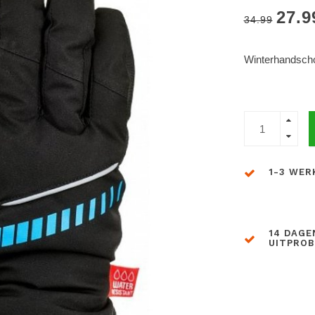
27.9
34.99
Winterhandscho
1-3 WER
14 DAGE
UITPRO