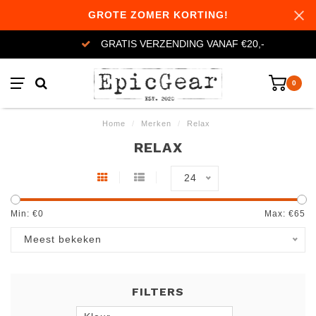
GROTE ZOMER KORTING!
GRATIS VERZENDING VANAF €20,-
0
Home
/
Merken
/
Relax
RELAX
24
Min: €
0
Max: €
65
Meest bekeken
FILTERS