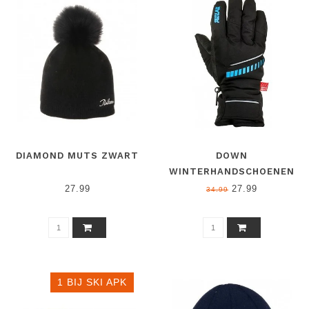
DIAMOND MUTS ZWART
DOWN
WINTERHANDSCHOENEN
BLAUW
27.99
27.99
34.99
1 BIJ SKI APK