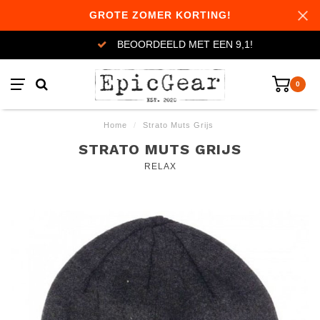
GROTE ZOMER KORTING!
BEOORDEELD MET EEN 9,1!
0
Home
/
Strato Muts Grijs
STRATO MUTS GRIJS
RELAX