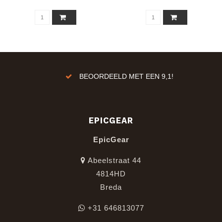
ren!
BEOORDEELD MET EEN 9,1!
EPICGEAR
EpicGear
Abeelstraat 44
4814HD
Breda
+31 646813077