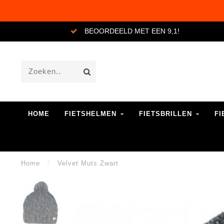
BEOORDEELD MET EEN 9,1!
HOME
FIETSHELMEN
FIETSBRILLEN
FI
Home
/
Velvet Muts Zwart