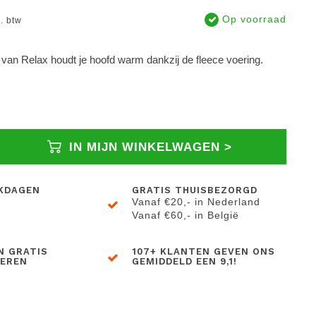
Op voorraad
l. btw
van Relax houdt je hoofd warm dankzij de fleece voering.
IN MIJN WINKELWAGEN >
KDAGEN
GRATIS THUISBEZORGD
Vanaf €20,- in Nederland
Vanaf €60,- in België
N GRATIS
107+ KLANTEN GEVEN ONS
BEREN
GEMIDDELD EEN 9,1!