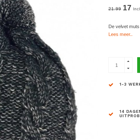
17
21.99
Inc
De velvet muts 
Lees meer..
1-3 WER
14 DAGE
UITPRO