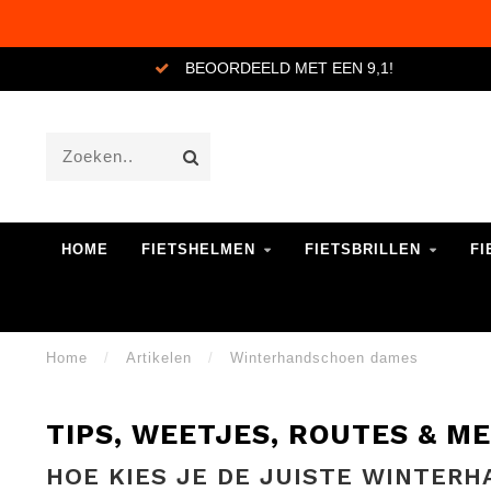
GRATIS VERZENDING VANAF €20,-
HOME
FIETSHELMEN
FIETSBRILLEN
FI
Home
/
Artikelen
/
Winterhandschoen dames
TIPS, WEETJES, ROUTES & M
HOE KIES JE DE JUISTE WINTER