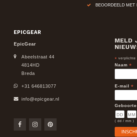
GRATIS VERZENDING V
EPICGEAR
MELD 
EpicGear
NIEUW
Abeelstraat 44
*
verplichte
*
4814HD
Naam
Breda
*
+31 646813077
E-mail
info@epicgear.nl
Geboort
( dd / mm )