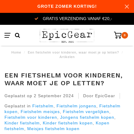
GROTE ZOMER KORTING!
GRATIS VERZENDING VANAF €20,-
0
Home
/
Een fietshelm voor kinderen, waar moet je op letten?
/
Artikelen
EEN FIETSHELM VOOR KINDEREN,
WAAR MOET JE OP LETTEN?
Geplaatst op
2 September 2024
Door EpicGear
Geplaatst in
Fietshelm
,
Fietshelm jongens
,
Fietshelm
kopen
,
Fietshelm meisjes
,
Fietshelm vergelijken
,
Fietshelm voor kinderen
,
Jongens fietshelm kopen
,
Kinder fietshelm
,
Kinder fietshelm kopen
,
Kopen
fietshelm
,
Meisjes fietshelm kopen