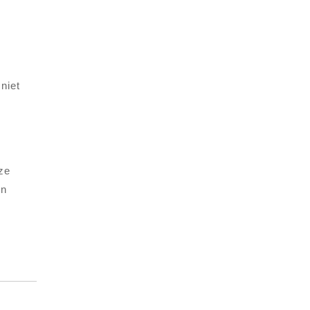
niet
ze
en