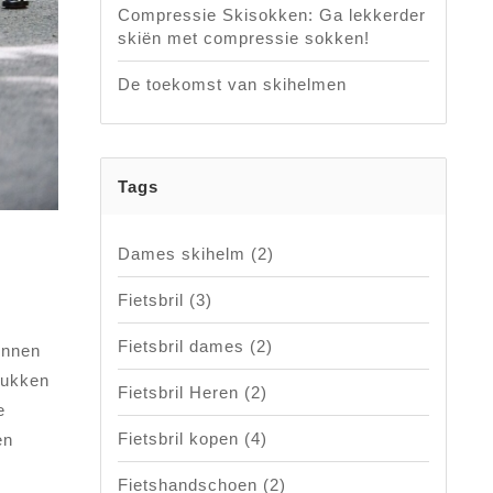
Compressie Skisokken: Ga lekkerder
skiën met compressie sokken!
De toekomst van skihelmen
Tags
Dames skihelm
(2)
Fietsbril
(3)
Fietsbril dames
(2)
unnen
lukken
Fietsbril Heren
(2)
e
Fietsbril kopen
(4)
en
Fietshandschoen
(2)