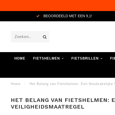
BEOORDEELD MET EEN 9,1!
HOME
FIETSHELMEN
FIETSBRILLEN
FI
Home
/
Het Belang van Fietshelmen: Een Noodzakelijke 
HET BELANG VAN FIETSHELMEN: 
VEILIGHEIDSMAATREGEL