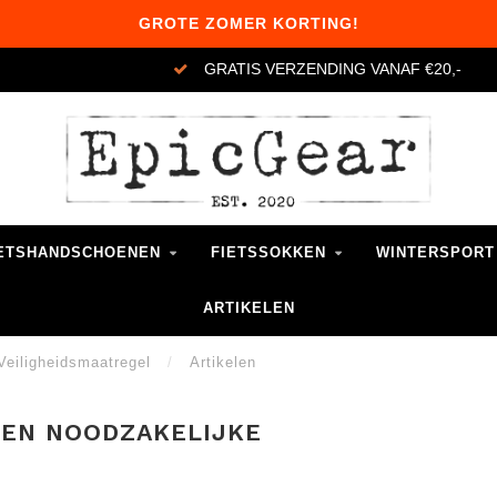
GROTE ZOMER KORTING!
GRATIS VERZENDING VANAF €20,-
ETSHANDSCHOENEN
FIETSSOKKEN
WINTERSPORT
ARTIKELEN
Veiligheidsmaatregel
/
Artikelen
EEN NOODZAKELIJKE