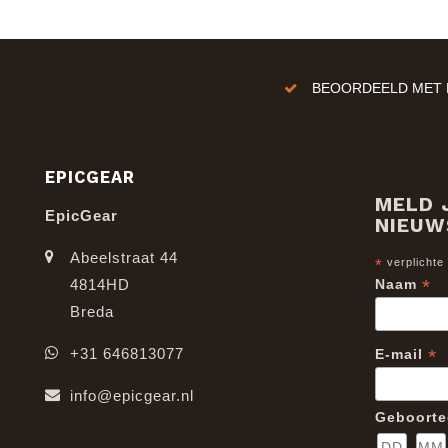
BEOORDEELD MET E
EPICGEAR
MELD 
EpicGear
NIEUW
Abeelstraat 44
*
verplichte
*
4814HD
Naam
Breda
*
+31 646813077
E-mail
info@epicgear.nl
Geboort