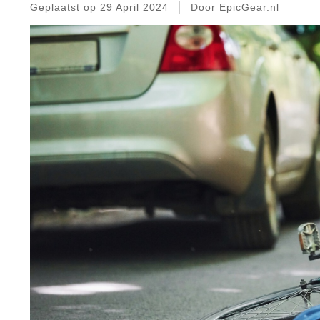
Geplaatst op
29 April 2024
Door EpicGear.nl