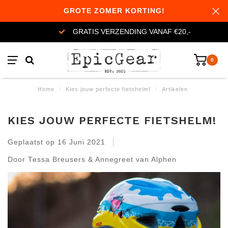
GROTE ZOMER KORTING!
GRATIS VERZENDING VANAF €20,-
0
Home
/
Kies jouw perfecte fietshelm!
/
Artikelen
KIES JOUW PERFECTE FIETSHELM!
Geplaatst op
16 Juni 2021
Door Tessa Breusers & Annegreet van Alphen