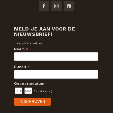
MELD JE AAN VOOR DE
NIEUWSBRIEF!
*
verplichte velden
*
Naam
*
E-mail
Geboortedatum
/
( dd / mm )