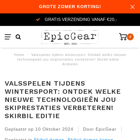
GROTE ZOMER KORTING!
GRATIS VERZENDING VANAF €20,-
0
Home
/
Valsspelen tijdens wintersport: Ontdek welke nieuwe
technologieën jou skiprestaties verbeteren! Skirbil editie
/
Artikelen
VALSSPELEN TIJDENS
WINTERSPORT: ONTDEK WELKE
NIEUWE TECHNOLOGIEËN JOU
SKIPRESTATIES VERBETEREN!
SKIRBIL EDITIE
Geplaatst op
10 Oktober 2024
Door EpicGear
Geplaatst in
Skibril dames
,
Skibril dames kopen
,