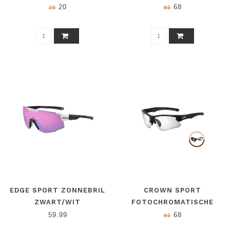
(48 - 52 CM)
FIETSZONNEBRIL ZWART
20
68
25
85
EDGE SPORT ZONNEBRIL
CROWN SPORT
ZWART/WIT
FOTOCHROMATISCHE
FIETSZONNEBRIL ZWART
59.99
68
85