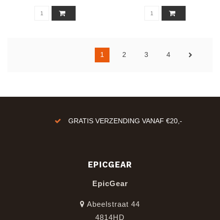
1
2
3
4
GRATIS VERZENDING VANAF €20,-
EPICGEAR
EpicGear
Abeelstraat 44
4814HD