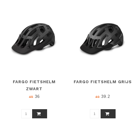
VENTILATIE,
PASSYSTEEM, EXTRA
VERSTELBARE PASVORM
BESCHERMING, WASBARE
PADDING
FARGO FIETSHELM
FARGO FIETSHELM GRIJS
ZWART
36
39.2
45
49