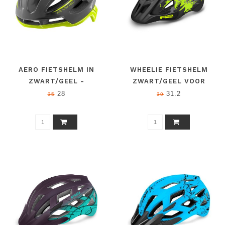
AERO FIETSHELM IN
WHEELIE FIETSHELM
ZWART/GEEL -
ZWART/GEEL VOOR
AERODYNAMISCH,
KINDEREN
28
31.2
35
39
LICHTGEWICHT (240G),
EN 1078
GECERTIFICEERD,
VERSTELBAAR,
VENTILATIEGATEN,
INSECTENNET,
ANTIBACTERIEEL