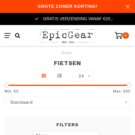
GROTE ZOMER KORTING!
GRATIS VERZENDING VANAF €20,-
0
Home
FIETSEN
24
Min: €
0
Max: €
85
Standaard
FILTERS