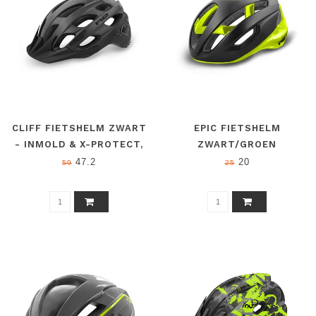
CLIFF FIETSHELM ZWART
EPIC FIETSHELM
- INMOLD & X-PROTECT,
ZWART/GROEN
VOOR RACEFIETSEN &
47.2
20
59
25
MTB, LICHTGEWICHT,
GOEDE
LUCHTCIRCULATIE,
UITNEEMBARE EN
WASBARE
INSECTENWERENDE
PADDING