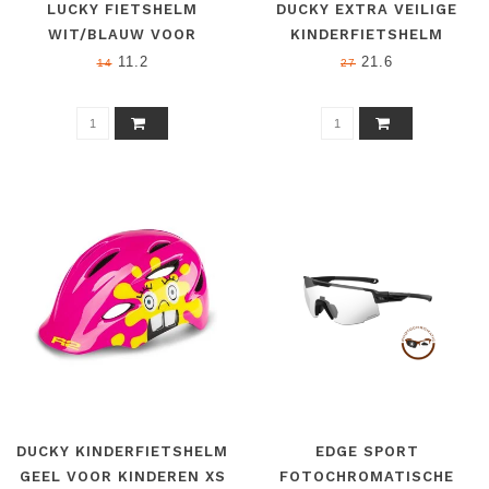
LUCKY FIETSHELM
DUCKY EXTRA VEILIGE
WIT/BLAUW VOOR
KINDERFIETSHELM
KINDEREN XXS (46 - 50
DIEREN XS (48 - 52 CM)
11.2
21.6
14
27
CM)
DUCKY KINDERFIETSHELM
EDGE SPORT
GEEL VOOR KINDEREN XS
FOTOCHROMATISCHE