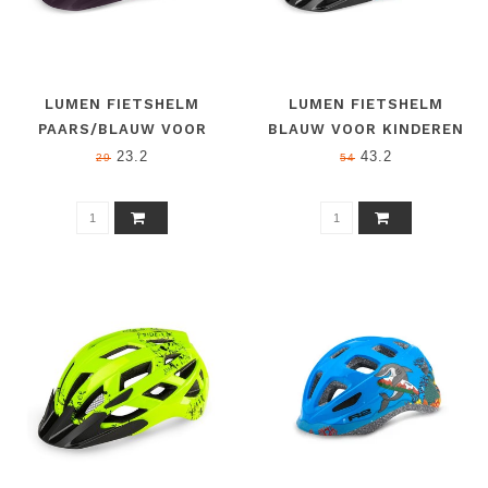
LUMEN FIETSHELM
LUMEN FIETSHELM
PAARS/BLAUW VOOR
BLAUW VOOR KINDEREN
KINDEREN S (52 - 55 CM)
S (52 - 55 CM)
23.2
43.2
29
54