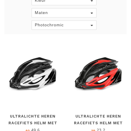
Kleur
Maten
Photochromic
ULTRALICHTE HEREN
ULTRALICHTE HEREN
RACEFIETS HELM MET
RACEFIETS HELM MET
INSECTENNET VOOR
INSECTENNET VOOR
49.6
23.2
62
29