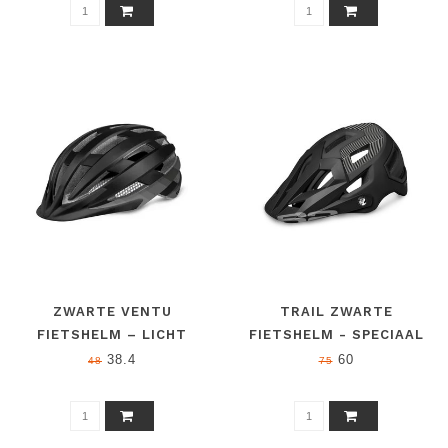
MOUNTAINBIKEN,
ANTIBACTERIËLE
PADDING, INSECTENNET
ZWARTE VENTU
TRAIL ZWARTE
FIETSHELM – LICHT
FIETSHELM - SPECIAAL
(240G) EN 1078,
VOOR MOUNTAINBIKEN,
38.4
60
48
75
GESCHIKT VOOR
AFNEEMBAAR
WIELRENNEN &
ZONNEVIZIER,
MOUNTAINBIKE, AIRFLOW
VERSTELBAAR